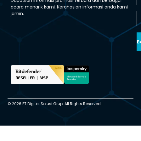
Dapatkan informasi promosi terbaru dan berbagai
acara menarik kami. Kerahasian informasi anda kami
jamin.
B
© 2026 PT Digital Solusi Grup. All Rights Reserved.