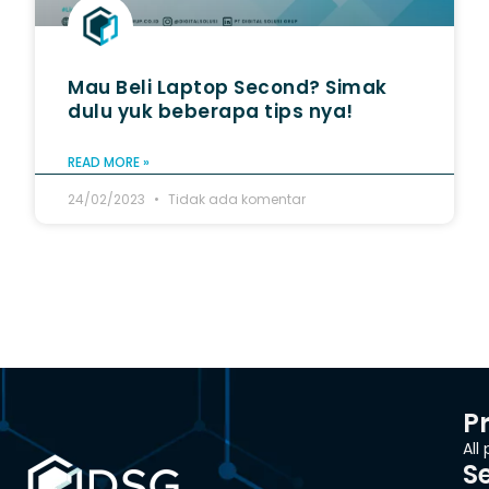
Mau Beli Laptop Second? Simak
dulu yuk beberapa tips nya!
READ MORE »
24/02/2023
Tidak ada komentar
P
All
S