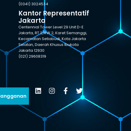
(0341) 3024534
Kantor Representatif
Jakarta
Centennial Tower Level 29 Unit D-E
Jakarta, RT.2/RW.2, Karet Semanggi,
Kecamatan Setiabudi, Kota Jakarta
Selatan, Daerah Khusus Ibukota
Jakarta 12930
(021) 29608319
langganan