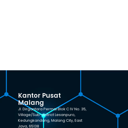
Kantor Pusat
Malang
Jl. Dirgantara Permai Blok C IV No. 35,
Village/Sub-district Lesanpuro,
Kedungkandang, Malang City, East
Java, 65138