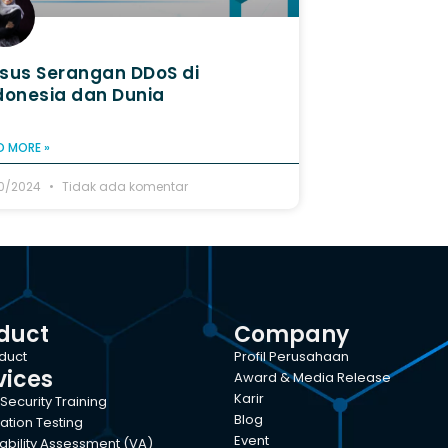
sus Serangan DDoS di
donesia dan Dunia
D MORE »
10/2024
Tidak ada komentar
duct
Company
oduct
Profil Perusahaan
vices
Award & Media Release
Karir
Security Training
Blog
ation Testing
Event
ability Assessment (VA)