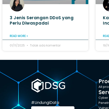
3 Jenis Serangan DDoS yang
Ka
Perlu Diwaspadai
In
READ MORE »
REA
01/11/2025
Tidak ada komentar
19/
Pro
All pr
Ser
Cyber 
#LindungiData
Penetr
Vulner