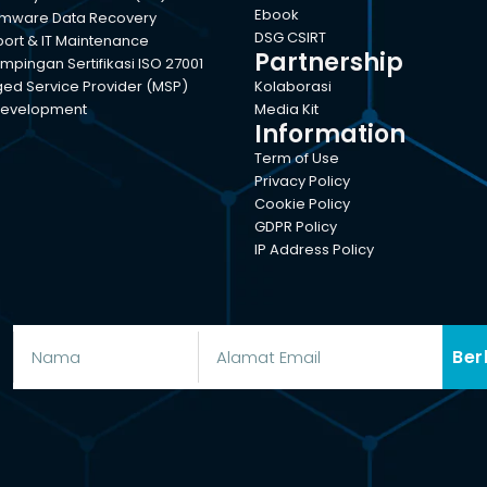
Ebook
mware Data Recovery
DSG CSIRT
port & IT Maintenance
Partnership
pingan Sertifikasi ISO 27001
d Service Provider (MSP)
Kolaborasi
evelopment
Media Kit
Information
Term of Use
Privacy Policy
Cookie Policy
GDPR Policy
IP Address Policy
Ber