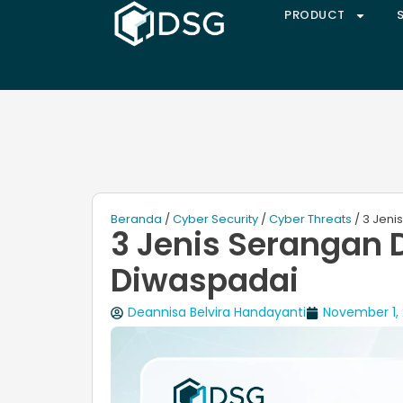
PRODUCT
Beranda
/
Cyber Security
/
Cyber Threats
/ 3 Jeni
3 Jenis Serangan 
Diwaspadai
Deannisa Belvira Handayanti
November 1,