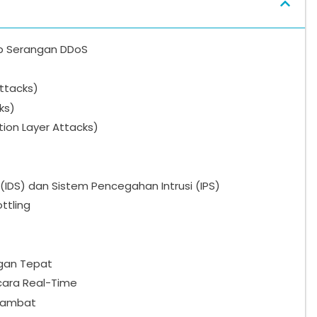
p Serangan DDoS
Attacks)
ks)
tion Layer Attacks)
 (IDS) dan Sistem Pencegahan Intrusi (IPS)
ttling
ngan Tepat
cara Real-Time
lambat