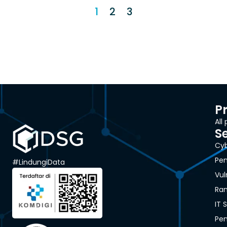
1
2
3
P
All
S
Cyb
Pen
#LindungiData
Vul
Ra
IT 
Pen