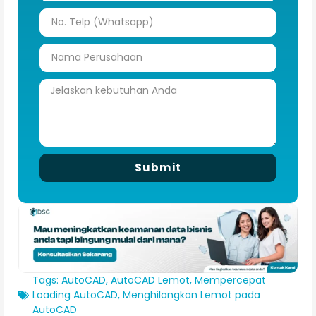
Submit
Tags:
AutoCAD
,
AutoCAD Lemot
,
Mempercepat
Loading AutoCAD
,
Menghilangkan Lemot pada
AutoCAD