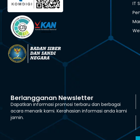
IT 
Pen
Man
We
Berlangganan Newsletter
Dapatkan informasi promosi terbaru dan berbagai
acara menarik kami. Kerahasian informasi anda kami
jamin.