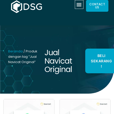
CONTACT
US
Jual
Beranda
/ Produk
BELI
dengan tag “Jual
Navicat
SEKARANG
Navicat Original”
Original
!