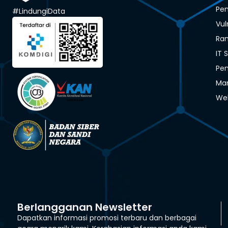
Pen
#LindungiData
Vul
Ra
IT 
Pen
Man
We
Berlangganan Newsletter
Dapatkan informasi promosi terbaru dan berbagai