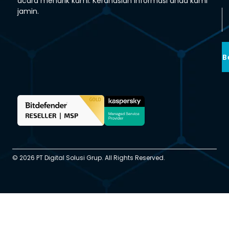
acara menarik kami. Kerahasian informasi anda kami
jamin.
B
© 2026 PT Digital Solusi Grup. All Rights Reserved.