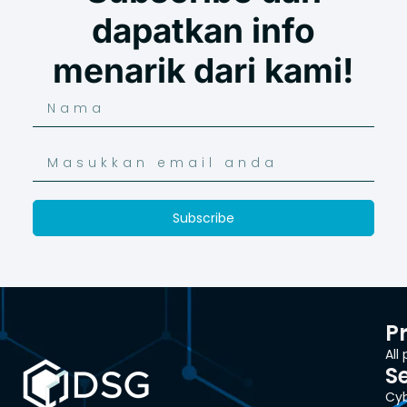
dapatkan info
menarik dari kami!
Subscribe
P
All
S
Cyb