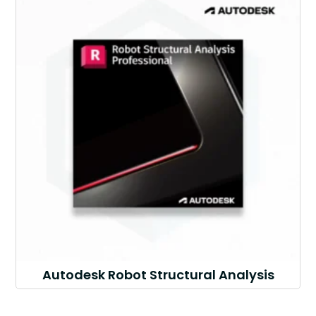
Autodesk Robot Structural Analysis