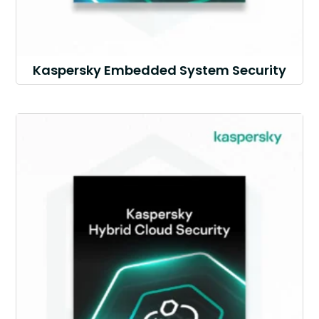
Kaspersky Embedded System Security