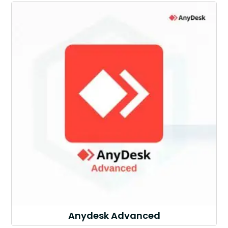
Anydesk Advanced