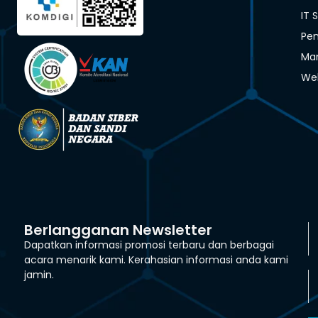
IT 
Pen
Man
We
Berlangganan Newsletter
Dapatkan informasi promosi terbaru dan berbagai
acara menarik kami. Kerahasian informasi anda kami
jamin.