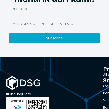
Subscribe
P
All
S
Cyb
Pen
#LindungiData
Vul
Ra