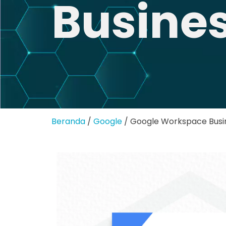
Busines
Beranda
/
Google
/ Google Workspace Busin