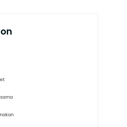
ion
eet
ersama
unakan