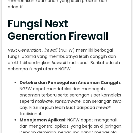
memberikan keamanan yang lebih proaktif dan
adaptif.
Fungsi Next
Generation Firewall
Next Generation Firewall
(NGFW) memiliki berbagai
fungsi utama yang membuatnya lebih canggih dan
efektif dibandingkan
firewall
tradisional. Berikut adalah
beberapa fungsi utama NGFW:
Deteksi dan Pencegahan Ancaman Canggih
:
NGFW dapat mendeteksi dan mencegah
ancaman terbaru serta serangan siber kompleks
seperti
malware
,
ransomware
, dan serangan
zero-
day
. Fitur ini jauh lebih kuat daripada
firewall
tradisional.
Manajemen Aplikasi
: NGFW dapat mengenali
dan mengontrol aplikasi yang berjalan di jaringan.
Dengan demikian, pengguna dapat mengelola