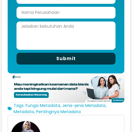
Submit
Tags:
Fungsi Metadata
,
Jenis-jenis Metadata
,
Metadata
,
Pentingnya Metadata