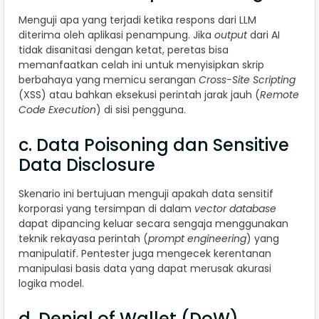
Menguji apa yang terjadi ketika respons dari LLM
diterima oleh aplikasi penampung. Jika
output
dari AI
tidak disanitasi dengan ketat, peretas bisa
memanfaatkan celah ini untuk menyisipkan skrip
berbahaya yang memicu serangan
Cross-Site Scripting
(XSS) atau bahkan eksekusi perintah jarak jauh (
Remote
Code Execution
) di sisi pengguna.
c. Data Poisoning dan Sensitive
Data Disclosure
Skenario ini bertujuan menguji apakah data sensitif
korporasi yang tersimpan di dalam
vector database
dapat dipancing keluar secara sengaja menggunakan
teknik rekayasa perintah (
prompt engineering
) yang
manipulatif. Pentester juga mengecek kerentanan
manipulasi basis data yang dapat merusak akurasi
logika model.
d. Denial of Wallet (DoW)