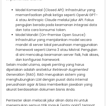
Model Komersial (Closed API): Infrastruktur yang
memanfaatkan pihak ketiga seperti OpenAI GPT-
4 atau Anthropic Claude melalui jalur API. Fokus
pengujian berada pada keamanan integrasi data
dan tata cara konsumsi token.
Model Mandiri (On-Premise Open Source):
Infrastruktur yang menjalankan model secara
mandiri di server lokal perusahaan menggunakan
framework
seperti Llama 3 atau Mistral. Pengujian
di sini mencakup keamanan server fisik, hak akses,
dan konfigurasi
framework
.
Selain model utama, aspek penting yang harus
dipetakan adalah arsitektur
Retrieval-Augmented
Generation
(RAG). RAG merupakan sistem yang
menghubungkan LLM dengan pusat data internal
perusahaan agar AI bisa memberikan jawaban yang
akurat berdasarkan dokumen bisnis Anda.
Pentester akan melacak jalur aliran data ini untuk
menemukan semua titik masuk (
entry point
) tempat