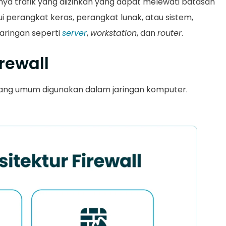
nya trafik yang diizinkan yang dapat melewati batasan
i perangkat keras, perangkat lunak, atau sistem,
aringan seperti
server
,
workstation
, dan
router
.
irewall
ang umum digunakan dalam jaringan komputer.