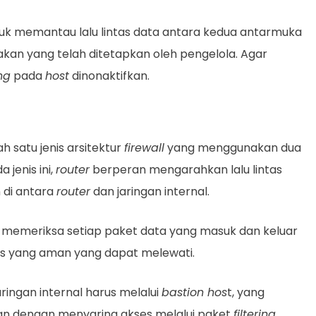
ntuk memantau lalu lintas data antara kedua antarmuka
kan yang telah ditetapkan oleh pengelola. Agar
ng
pada
host
dinonaktifkan.
 satu jenis arsitektur
firewall
yang menggunakan dua
a jenis ini,
router
berperan mengarahkan lalu lintas
 di antara
router
dan jaringan internal.
ah memeriksa setiap paket data yang masuk dan keluar
ntas yang aman yang dapat melewati.
ringan internal harus melalui
bastion hos
t, yang
 dengan menyaring akses melalui paket
filtering