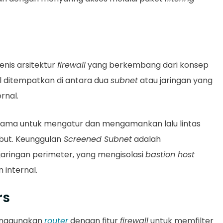
enis arsitektur
firewall
yang berkembang dari konsep
wall ditempatkan di antara dua
subnet
atau jaringan yang
ernal.
ama untuk mengatur dan mengamankan lalu lintas
but. Keunggulan
Screened Subnet
adalah
ringan perimeter, yang mengisolasi
bastion host
 internal.
rs
nggunakan
router
dengan fitur
firewall
untuk memfilter