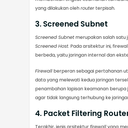
yang dilakukan oleh
router
terpisah.
3. Screened Subnet
Screened Subnet
merupakan salah satu j
Screened Host
. Pada arsitektur ini, fire
berbeda, yaitu jaringan internal dan ekst
Firewall
berperan sebagai pertahanan ut
data yang melewati kedua jaringan terse
penambahan lapisan keamanan berupa ja
agar tidak langsung terhubung ke jaringan
4. Packet Filtering Route
Terakhir, jenis arsitektur
firewall
yang me