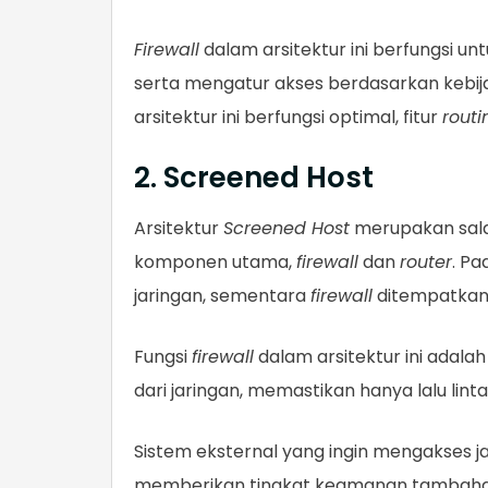
Firewall
dalam arsitektur ini berfungsi u
serta mengatur akses berdasarkan kebija
arsitektur ini berfungsi optimal, fitur
routi
2. Screened Host
Arsitektur
Screened Host
merupakan salah
komponen utama,
firewall
dan
router
. Pad
jaringan, sementara
firewall
ditempatkan
Fungsi
firewall
dalam arsitektur ini adal
dari jaringan, memastikan hanya lalu li
Sistem eksternal yang ingin mengakses ja
memberikan tingkat keamanan tambahan