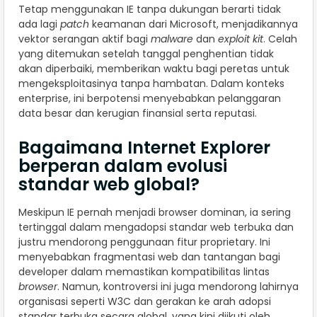
Tetap menggunakan IE tanpa dukungan berarti tidak
ada lagi
patch
keamanan dari Microsoft, menjadikannya
vektor serangan aktif bagi
malware
dan
exploit kit
. Celah
yang ditemukan setelah tanggal penghentian tidak
akan diperbaiki, memberikan waktu bagi peretas untuk
mengeksploitasinya tanpa hambatan. Dalam konteks
enterprise, ini berpotensi menyebabkan pelanggaran
data besar dan kerugian finansial serta reputasi.
Bagaimana Internet Explorer
berperan dalam evolusi
standar web global?
Meskipun IE pernah menjadi browser dominan, ia sering
tertinggal dalam mengadopsi standar web terbuka dan
justru mendorong penggunaan fitur proprietary. Ini
menyebabkan fragmentasi web dan tantangan bagi
developer dalam memastikan kompatibilitas lintas
browser
. Namun, kontroversi ini juga mendorong lahirnya
organisasi seperti W3C dan gerakan ke arah adopsi
standar terbuka secara global, yang kini diikuti oleh