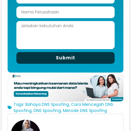
Submit
Tags:
Bahaya DNS Spoofing
,
Cara Mencegah DNS
Spoofing
,
DNS Spoofing
,
Metode DNS Spoofing