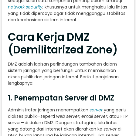
sebagai salah satu komponen penting dalam strategi
network security
, khususnya untuk menghalau lalu lintas
yang tidak dipercaya agar tidak mengganggu stabilitas
dan kerahasiaan sistem internal.
Cara Kerja DMZ
(Demilitarized Zone)
DMZ adalah lapisan perlindungan tambahan dalam
sistem jaringan yang berfungsi untuk memisahkan
akses publik dan jaringan internal. Berikut penjelasan
lengkapnya:
1. Penempatan Server di DMZ
Administrator jaringan menempatkan
server
yang perlu
diakses publik—seperti
web server
,
email server
, atau FTP
server—di dalam DMZ. Dengan strategi ini, lalu lintas
yang datang dari internet akan diarahkan ke
server
di
DMZ, bukan langsung ke jaringan internal. Jika
server