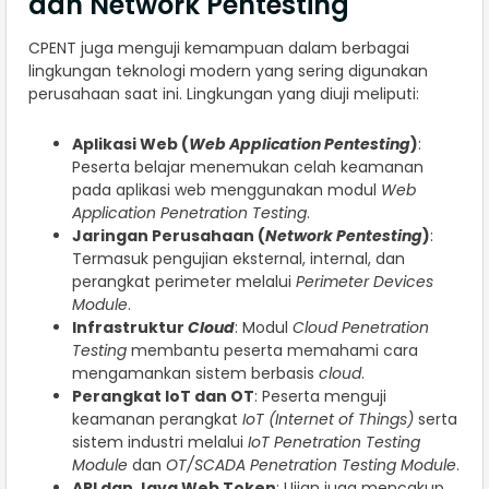
dan Network Pentesting
CPENT juga menguji kemampuan dalam berbagai
lingkungan teknologi modern yang sering digunakan
perusahaan saat ini. Lingkungan yang diuji meliputi:
Aplikasi Web (
Web Application Pentesting
)
:
Peserta belajar menemukan celah keamanan
pada aplikasi web menggunakan modul
Web
Application Penetration Testing
.
Jaringan Perusahaan (
Network Pentesting
)
:
Termasuk pengujian eksternal, internal, dan
perangkat perimeter melalui
Perimeter Devices
Module
.
Infrastruktur
Cloud
: Modul
Cloud Penetration
Testing
membantu peserta memahami cara
mengamankan sistem berbasis
cloud
.
Perangkat IoT dan OT
: Peserta menguji
keamanan perangkat
IoT (Internet of Things)
serta
sistem industri melalui
IoT Penetration Testing
Module
dan
OT/SCADA Penetration Testing Module
.
API dan Java Web Token
: Ujian juga mencakup