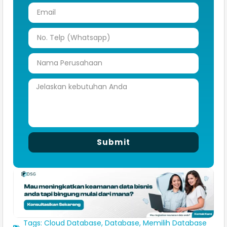
Submit
Tags:
Cloud Database
,
Database
,
Memilih Database