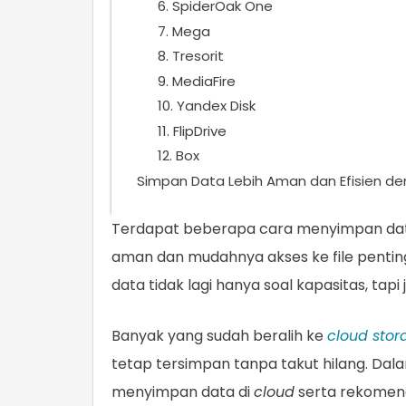
6. SpiderOak One
7. Mega
8. Tresorit
9. MediaFire
10. Yandex Disk
11. FlipDrive
12. Box
Simpan Data Lebih Aman dan Efisien d
Terdapat beberapa cara menyimpan dat
aman dan mudahnya akses ke file penting
data tidak lagi hanya soal kapasitas, tapi 
Banyak yang sudah beralih ke
cloud stor
tetap tersimpan tanpa takut hilang. Dal
menyimpan data di
cloud
serta rekomend