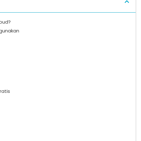
loud?
igunakan
atis