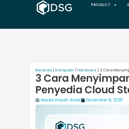
PRODUCT
Beranda
/
Komputer
/
Hardware
/ 3 Cara Menyim
3 Cara Menyimpan
Penyedia Cloud S
Maulia Inayah Ansar
November 8, 2025