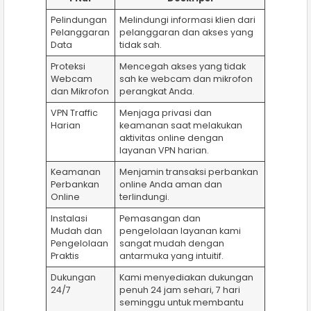
Pelindungan
Melindungi informasi klien dari
Pelanggaran
pelanggaran dan akses yang
Data
tidak sah.
Proteksi
Mencegah akses yang tidak
Webcam
sah ke webcam dan mikrofon
dan Mikrofon
perangkat Anda.
VPN Traffic
Menjaga privasi dan
Harian
keamanan saat melakukan
aktivitas online dengan
layanan VPN harian.
Keamanan
Menjamin transaksi perbankan
Perbankan
online Anda aman dan
Online
terlindungi.
Instalasi
Pemasangan dan
Mudah dan
pengelolaan layanan kami
Pengelolaan
sangat mudah dengan
Praktis
antarmuka yang intuitif.
Dukungan
Kami menyediakan dukungan
24/7
penuh 24 jam sehari, 7 hari
seminggu untuk membantu