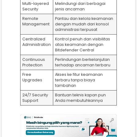
Multi-layered
Melindungi dari berbagai
Security
jenis ancaman
Remote
Pantau dan kelola keamanan
Management
dengan mudah dari konsol
administrasi terpusat
Centralized
Kontrol penuh dan visibilitas
Administration
atas keamanan dengan
Bitdefender Central
Continuous
Perlindungan berkelanjutan
Protection
terhadap ancaman terbaru
Free
Akses ke fitur keamanan
Upgrades
terbaru tanpa biaya
tambahan
24/7 Security
Bantuan teknis kapan pun
Support
Anda membutuhkannya