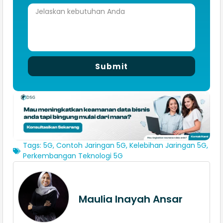
Submit
Tags:
5G
,
Contoh Jaringan 5G
,
Kelebihan Jaringan 5G
,
Perkembangan Teknologi 5G
Maulia Inayah Ansar