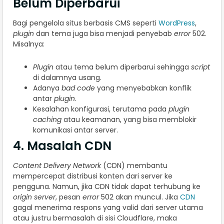
Belum Diperbarui
Bagi pengelola situs berbasis CMS seperti
WordPress
,
plugin
dan tema juga bisa menjadi penyebab
error
502.
Misalnya:
Plugin
atau tema belum diperbarui sehingga
script
di dalamnya usang.
Adanya
bad code
yang menyebabkan konflik
antar
plugin
.
Kesalahan konfigurasi, terutama pada
plugin
caching
atau keamanan, yang bisa memblokir
komunikasi antar server.
4. Masalah CDN
Content Delivery Network
(CDN) membantu
mempercepat distribusi konten dari server ke
pengguna. Namun, jika CDN tidak dapat terhubung ke
origin server
, pesan
error
502 akan muncul. Jika
CDN
gagal menerima respons yang valid dari server utama
atau justru bermasalah di sisi Cloudflare, maka