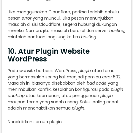
Jika menggunakan Cloudflare, periksa terlebih dahulu
pesan
error
yang muncul. Jika pesan menunjukkan
masalah di sisi Cloudflare, segera hubungi dukungan
mereka. Namun, jika masalah berasal dari server
hosting
,
mintalah bantuan langsung ke tim
hosting
.
10. Atur Plugin Website
WordPress
Pada
website
berbasis WordPress,
plugin
atau tema
yang bermasalah sering kali menjadi pemicu
error
502.
Masalah ini biasanya disebabkan oleh
bad code
yang
menimbulkan konflik, kesalahan konfigurasi pada
plugin
caching
atau keamanan, atau penggunaan
plugin
maupun tema yang sudah usang. Solusi paling cepat
adalah menonaktifkan semua
plugin
.
Nonaktifkan semua plugin: