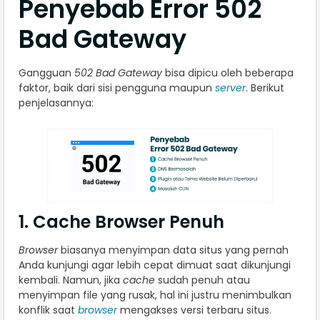
Penyebab Error 502
Bad Gateway
Gangguan
502 Bad Gateway
bisa dipicu oleh beberapa
faktor, baik dari sisi pengguna maupun
server
. Berikut
penjelasannya:
1. Cache Browser Penuh
Browser
biasanya menyimpan data situs yang pernah
Anda kunjungi agar lebih cepat dimuat saat dikunjungi
kembali. Namun, jika
cache
sudah penuh atau
menyimpan file yang rusak, hal ini justru menimbulkan
konflik saat
browser
mengakses versi terbaru situs.