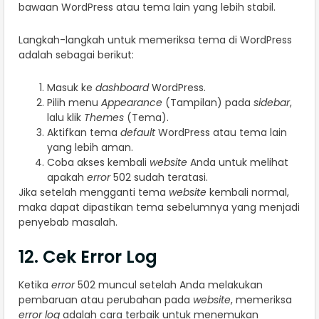
bawaan WordPress atau tema lain yang lebih stabil.
Langkah-langkah untuk memeriksa tema di WordPress
adalah sebagai berikut:
Masuk ke
dashboard
WordPress.
Pilih menu
Appearance
(Tampilan) pada
sidebar
,
lalu klik
Themes
(Tema).
Aktifkan tema
default
WordPress atau tema lain
yang lebih aman.
Coba akses kembali
website
Anda untuk melihat
apakah
error
502 sudah teratasi.
Jika setelah mengganti tema
website
kembali normal,
maka dapat dipastikan tema sebelumnya yang menjadi
penyebab masalah.
12. Cek Error Log
Ketika
error
502 muncul setelah Anda melakukan
pembaruan atau perubahan pada
website
, memeriksa
error log
adalah cara terbaik untuk menemukan