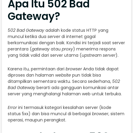
Apa Itu 502 Bad
Gateway?
502 Bad Gateway
adalah kode status HTTP yang
muncul ketika dua
server
di internet gagal
berkomunikasi dengan baik. Kondisi ini terjadi saat server
perantara (
gateway
atau
proxy
) menerima respons
yang tidak valid dari server utama (
upstream server
).
Karena itu, permintaan dari
browser
Anda tidak dapat
diproses dan halaman
website
pun tidak bisa
ditampilkan sementara waktu. Secara sederhana,
502
Bad Gateway
berarti ada gangguan komunikasi antar
server yang menghalangi halaman web untuk terbuka.
Error
ini termasuk kategori kesalahan server (kode
status 5xx) dan bisa muncul di berbagai
browser
, sistem
operasi, maupun perangkat.