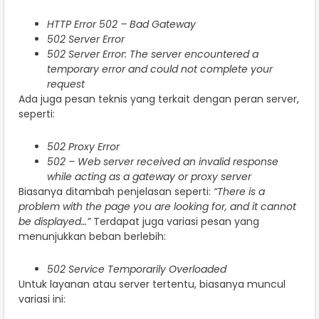
HTTP Error 502 – Bad Gateway
502 Server Error
502 Server Error: The server encountered a
temporary error and could not complete your
request
Ada juga pesan teknis yang terkait dengan peran server,
seperti:
502 Proxy Error
502 – Web server received an invalid response
while acting as a gateway or proxy server
Biasanya ditambah penjelasan seperti:
“There is a
problem with the page you are looking for, and it cannot
be displayed…”
Terdapat juga variasi pesan yang
menunjukkan beban berlebih:
502 Service Temporarily Overloaded
Untuk layanan atau server tertentu, biasanya muncul
variasi ini: