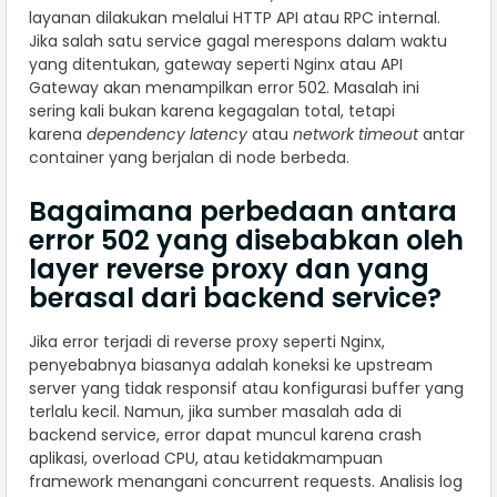
layanan dilakukan melalui HTTP API atau RPC internal.
Jika salah satu service gagal merespons dalam waktu
yang ditentukan, gateway seperti Nginx atau API
Gateway akan menampilkan error 502. Masalah ini
sering kali bukan karena kegagalan total, tetapi
karena
dependency latency
atau
network timeout
antar
container yang berjalan di node berbeda.
Bagaimana perbedaan antara
error 502 yang disebabkan oleh
layer reverse proxy dan yang
berasal dari backend service?
Jika error terjadi di reverse proxy seperti Nginx,
penyebabnya biasanya adalah koneksi ke upstream
server yang tidak responsif atau konfigurasi buffer yang
terlalu kecil. Namun, jika sumber masalah ada di
backend service, error dapat muncul karena crash
aplikasi, overload CPU, atau ketidakmampuan
framework menangani concurrent requests. Analisis log