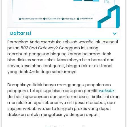
Daftar Isi
Pernahkah Anda membuka sebuah
website
lalu muncul
pesan
502 Bad Gateway
? Gangguan ini sering
membuat pengguna bingung karena halaman tidak
bisa diakses sama sekali. Masalahnya bisa berasal dari
server, kesalahan konfigurasi, hingga faktor eksternal
yang tidak Anda duga sebelumnya.
Dampaknya tidak hanya mengganggu pengalaman
pengguna, tetapi juga bisa merugikan pemilik
website
dari sisi kepercayaan dan performa bisnis. Artikel ini akan
menjelaskan apa sebenarnya arti pesan tersebut, apa
saja penyebabnya, serta langkah praktis yang dapat
dilakukan untuk mengatasinya dengan cepat.