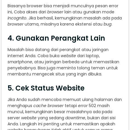
Biasanya browser bisa menjadi munculnya pesan error
ini, Coba akses dari
browser
lain atau gunakan mode
incognito
. Jika berhasil, kemungkinan masalah ada pada
browser
utama, misalnya karena ekstensi atau
bug
.
4. Gunakan Perangkat Lain
Masalah bisa datang dari perangkat atau jaringan
internet Anda. Coba buka
website
dari laptop,
smartphone
, atau jaringan berbeda untuk memastikan
penyebabnya. Bisa juga meminta tolong teman untuk
membantu mengecek situs yang ingin dibuka.
5. Cek Status Website
Jika Anda sudah mencoba memuat ulang halaman dan
menghapus
cache browser
tetapi
error
502 masih
muncul, kemungkinan besar masalahnya ada pada
server
website
yang sedang
downtime
, bukan dari sisi
Anda. Langkah ini penting untuk memastikan apakah
website
benar-benar tidak aktif untuk semua orang