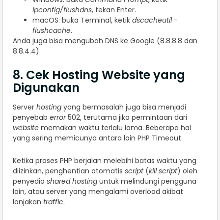
ipconfig/flushdns
, tekan Enter.
macOS: buka Terminal, ketik
dscacheutil -
flushcache
.
Anda juga bisa mengubah DNS ke Google (8.8.8.8 dan
8.8.4.4).
8. Cek Hosting Website yang
Digunakan
Server
hosting
yang bermasalah juga bisa menjadi
penyebab
error
502, terutama jika permintaan dari
website
memakan waktu terlalu lama. Beberapa hal
yang sering memicunya antara lain PHP Timeout.
Ketika proses PHP berjalan melebihi batas waktu yang
diizinkan, penghentian otomatis
script
(
kill script
) oleh
penyedia
shared hosting
untuk melindungi pengguna
lain, atau server yang mengalami overload akibat
lonjakan
traffic
.