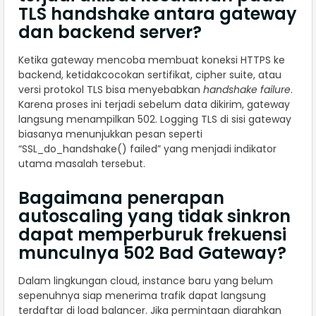
TLS handshake antara gateway
dan backend server?
Ketika gateway mencoba membuat koneksi HTTPS ke
backend, ketidakcocokan sertifikat, cipher suite, atau
versi protokol TLS bisa menyebabkan
handshake failure
.
Karena proses ini terjadi sebelum data dikirim, gateway
langsung menampilkan 502. Logging TLS di sisi gateway
biasanya menunjukkan pesan seperti
“SSL_do_handshake() failed” yang menjadi indikator
utama masalah tersebut.
Bagaimana penerapan
autoscaling yang tidak sinkron
dapat memperburuk frekuensi
munculnya 502 Bad Gateway?
Dalam lingkungan cloud, instance baru yang belum
sepenuhnya siap menerima trafik dapat langsung
terdaftar di load balancer. Jika permintaan diarahkan