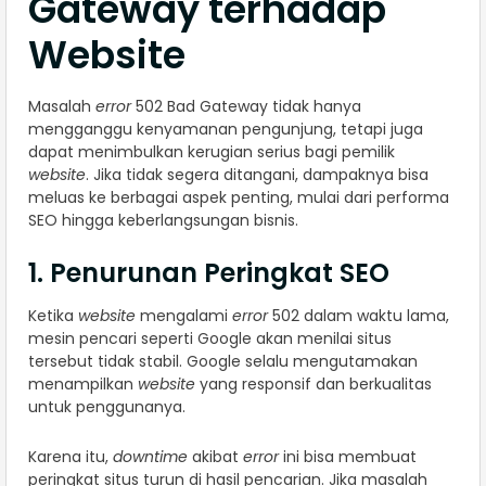
Gateway terhadap
Website
Masalah
error
502 Bad Gateway tidak hanya
mengganggu kenyamanan pengunjung, tetapi juga
dapat menimbulkan kerugian serius bagi pemilik
website
. Jika tidak segera ditangani, dampaknya bisa
meluas ke berbagai aspek penting, mulai dari performa
SEO hingga keberlangsungan bisnis.
1. Penurunan Peringkat SEO
Ketika
website
mengalami
error
502 dalam waktu lama,
mesin pencari seperti Google akan menilai situs
tersebut tidak stabil. Google selalu mengutamakan
menampilkan
website
yang responsif dan berkualitas
untuk penggunanya.
Karena itu,
downtime
akibat
error
ini bisa membuat
peringkat situs turun di hasil pencarian. Jika masalah