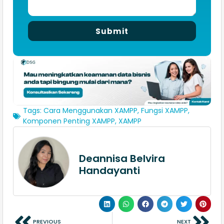
Submit
Tags:
Cara Menggunakan XAMPP
,
Fungsi XAMPP
,
Komponen Penting XAMPP
,
XAMPP
Deannisa Belvira
Handayanti
PREVIOUS
NEXT