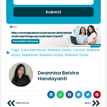
Submit
Tags:
Cara Membuat Website Statis
,
Contoh Website
Statis
,
Kelebihan Website Statis
,
Website Statis
Deannisa Belvira
Handayanti
PREVIOUS
NEXT