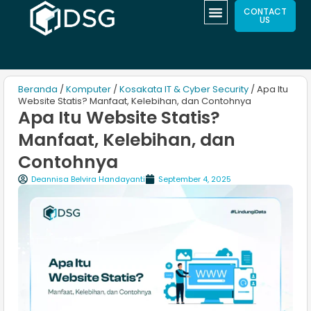
CONTACT
US
Beranda
/
Komputer
/
Kosakata IT & Cyber Security
/ Apa Itu
Website Statis? Manfaat, Kelebihan, dan Contohnya
Apa Itu Website Statis?
Manfaat, Kelebihan, dan
Contohnya
Deannisa Belvira Handayanti
September 4, 2025