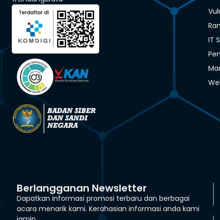
Vul
Ra
IT 
Pen
Man
We
Berlangganan Newsletter
Dapatkan informasi promosi terbaru dan berbagai
acara menarik kami. Kerahasian informasi anda kami
jamin.