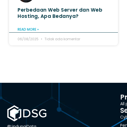
Perbedaan Web Server dan Web
Hosting​, Apa Bedanya?
READ MORE »
06/08/2025
Tidak ada komentar
P
All
S
Cyb
Pen
#LindungiData