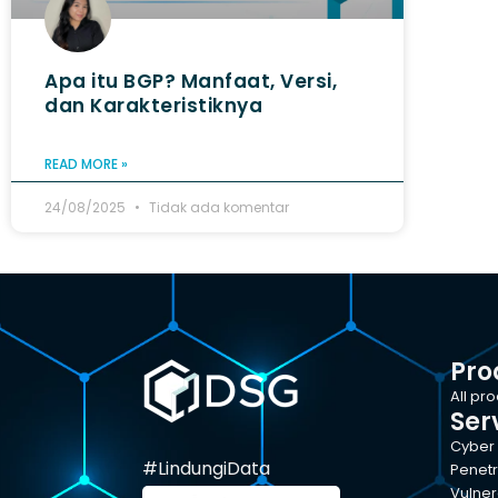
Apa itu BGP? Manfaat, Versi,
dan Karakteristiknya
READ MORE »
24/08/2025
Tidak ada komentar
Pro
All pr
Ser
Cyber 
#LindungiData
Penetr
Vulner