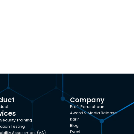
duct
Company
oduct
Profil Perusahaan
vices
Award & Media Release
Karir
Security Training
Blog
ation Testing
Event
ability Assessment (VA)