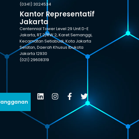
(0341) 3024534
Kantor Representatif
Jakarta
Centennial Tower Level 29 Unit D-E
Jakarta, RT.2/RW.2, Karet Semanggi,
Kecamatan Setiabudi, Kota Jakarta
Selatan, Daerah Khusus Ibukota
Jakarta 12930
(021) 29608319
langganan