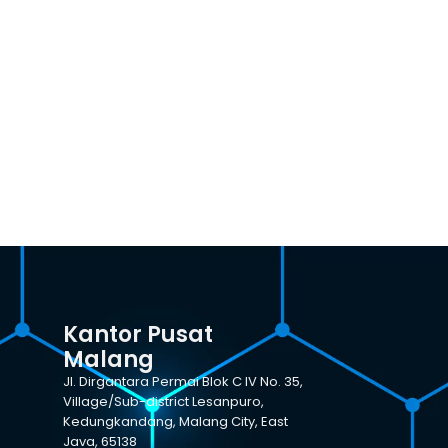
Kantor Pusat
Malang
Jl. Dirgantara Permai Blok C IV No. 35,
Village/Sub-district Lesanpuro,
Kedungkandang, Malang City, East
Java, 65138