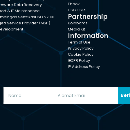
Ebook
mware Data Recovery
DSG CSIRT
port & IT Maintenance
Partnership
pingan Sertifikasi ISO 27001
d Service Provider (MSP)
Kolaborasi
evelopment
Media Kit
Information
Term of Use
Privacy Policy
Cookie Policy
GDPR Policy
IP Address Policy
Ber