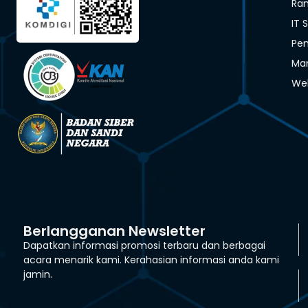
Ra
IT 
Pen
Man
We
Berlangganan Newsletter
Dapatkan informasi promosi terbaru dan berbagai
acara menarik kami. Kerahasian informasi anda kami
jamin.