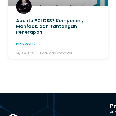
Apa itu PCI DSS? Komponen,
Manfaat, dan Tantangan
Penerapan
READ MORE »
14/05/2025
Tidak ada komentar
P
All