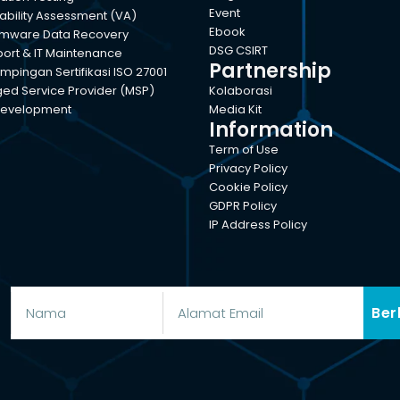
Event
ability Assessment (VA)
Ebook
mware Data Recovery
DSG CSIRT
port & IT Maintenance
Partnership
pingan Sertifikasi ISO 27001
d Service Provider (MSP)
Kolaborasi
evelopment
Media Kit
Information
Term of Use
Privacy Policy
Cookie Policy
GDPR Policy
IP Address Policy
Ber