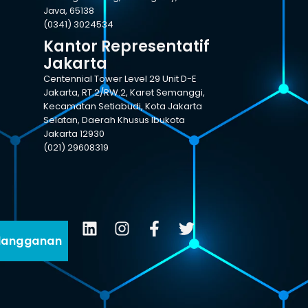
Java, 65138
(0341) 3024534
Kantor Representatif
Jakarta
Centennial Tower Level 29 Unit D-E
Jakarta, RT.2/RW.2, Karet Semanggi,
Kecamatan Setiabudi, Kota Jakarta
Selatan, Daerah Khusus Ibukota
Jakarta 12930
(021) 29608319
langganan