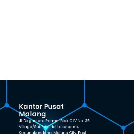
Kantor Pusat
Malang
Jl. Dirgantara Permai Blok C IV No. 35,
Village/Sub-district Lesanpuro,
Kedungkandang, Malang City, East