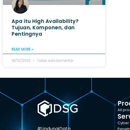
Apa itu High Availability?
Tujuan, Komponen, dan
Pentingnya
READ MORE »
18/10/2025
Tidak ada komentar
Pro
All pr
Ser
Cyber 
#LindungiData
Penetr