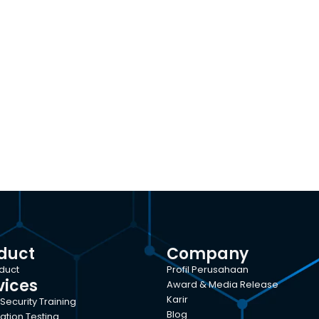
duct
Company
oduct
Profil Perusahaan
vices
Award & Media Release
Karir
Security Training
Blog
ation Testing