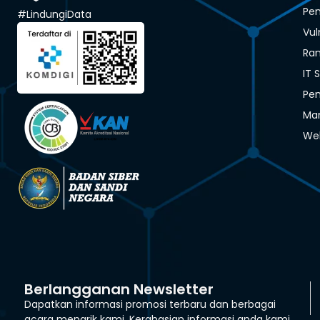
Pen
#LindungiData
Vul
Ra
IT 
Pen
Man
We
Berlangganan Newsletter
Dapatkan informasi promosi terbaru dan berbagai
acara menarik kami. Kerahasian informasi anda kami