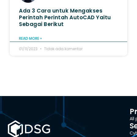
Ada 3 Cara untuk Mengakses
Perintah Perintah AutoCAD Yaitu
Sebagai Berikut
READ MORE »
01/11/2023
Tidak ada komentar
P
All
S
Cyb