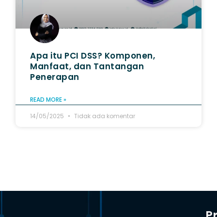
Apa itu PCI DSS? Komponen,
Manfaat, dan Tantangan
Penerapan
READ MORE »
14/05/2025
Tidak ada komentar
P