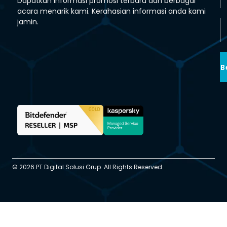
Dapatkan informasi promosi terbaru dan berbagai
acara menarik kami. Kerahasian informasi anda kami
jamin.
B
© 2026 PT Digital Solusi Grup. All Rights Reserved.