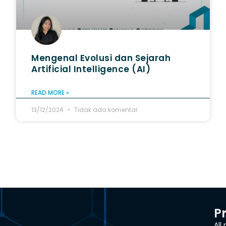
Mengenal Evolusi dan Sejarah
Artificial Intelligence (AI)
READ MORE »
13/12/2024
Tidak ada komentar
P
All