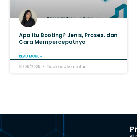
Apa itu Booting? Jenis, Proses, dan
Cara Mempercepatnya
READ MORE »
19/05/2025
Tidak ada komentar
P
All