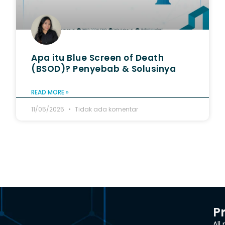
Apa itu Blue Screen of Death
(BSOD)? Penyebab & Solusinya
READ MORE »
11/05/2025
Tidak ada komentar
P
All