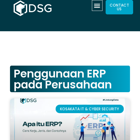
CONTACT
US
Penggunaan ERP
pada Perusahaan
KOSAKATA IT & CYBER SECURITY