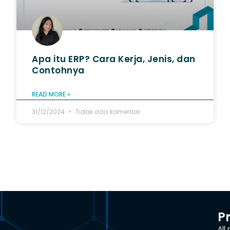
Apa itu ERP? Cara Kerja, Jenis, dan
Contohnya
READ MORE »
31/12/2024
Tidak ada komentar
P
All