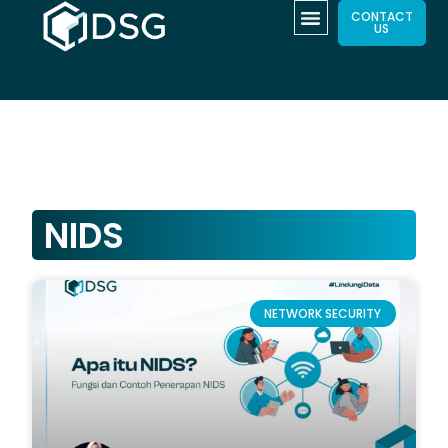
CONTACT
US
NIDS
NETWORK SECURITY