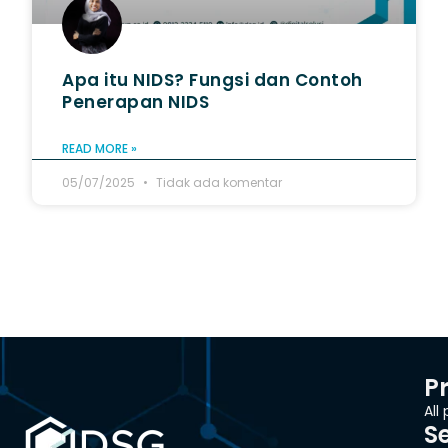
Apa itu NIDS? Fungsi dan Contoh
Penerapan NIDS
READ MORE »
05/07/2025
Tidak ada komentar
P
All
S