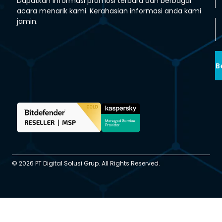
Dapatkan informasi promosi terbaru dan berbagai
acara menarik kami. Kerahasian informasi anda kami
jamin.
B
© 2026 PT Digital Solusi Grup. All Rights Reserved.