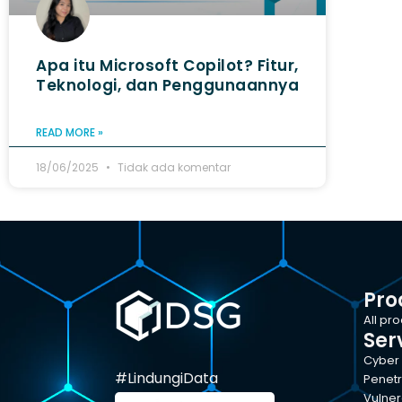
Apa itu Microsoft Copilot? Fitur,
Teknologi, dan Penggunaannya
READ MORE »
18/06/2025
Tidak ada komentar
Pro
All pr
Ser
Cyber 
#LindungiData
Penetr
Vulner