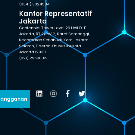
(0341) 3024534
Kantor Representatif
Jakarta
Centennial Tower Level 29 Unit D-E
Jakarta, RT.2/RW.2, Karet Semanggi,
Kecamatan Setiabudi, Kota Jakarta
Selatan, Daerah Khusus Ibukota
Jakarta 12930
(021) 29608319
langganan