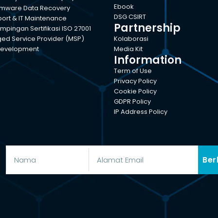
Ebook
mware Data Recovery
DSG CSIRT
port & IT Maintenance
Partnership
pingan Sertifikasi ISO 27001
d Service Provider (MSP)
Kolaborasi
evelopment
Media Kit
Information
Term of Use
Privacy Policy
Cookie Policy
GDPR Policy
IP Address Policy
Ber