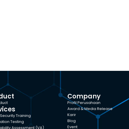
duct
Company
oduct
Profil Perusahaan
vices
Award & Media Release
Karir
Security Training
Blog
ation Testing
Event
ability Assessment (VA)