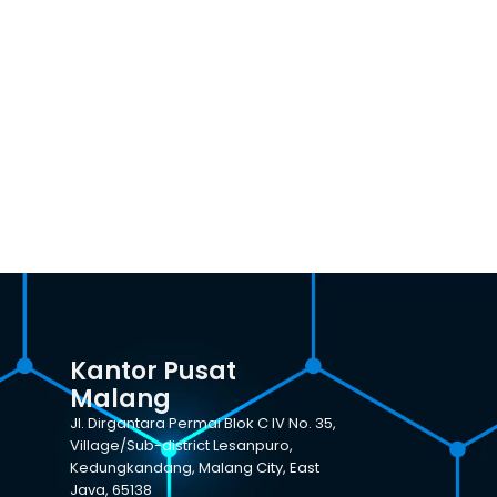
Kantor Pusat
Malang
Jl. Dirgantara Permai Blok C IV No. 35,
Village/Sub-district Lesanpuro,
Kedungkandang, Malang City, East
Java, 65138