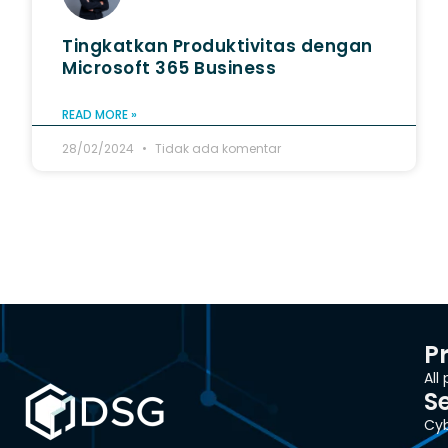
Tingkatkan Produktivitas dengan
Microsoft 365 Business
READ MORE »
28/02/2024
Tidak ada komentar
P
All
S
Cyb