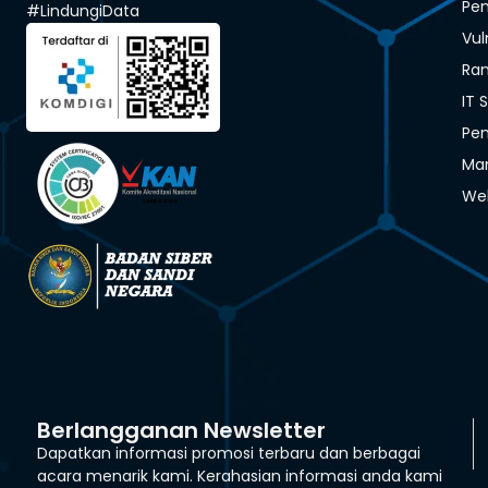
Pen
#LindungiData
Vul
Ra
IT 
Pen
Man
We
Berlangganan Newsletter
Dapatkan informasi promosi terbaru dan berbagai
acara menarik kami. Kerahasian informasi anda kami