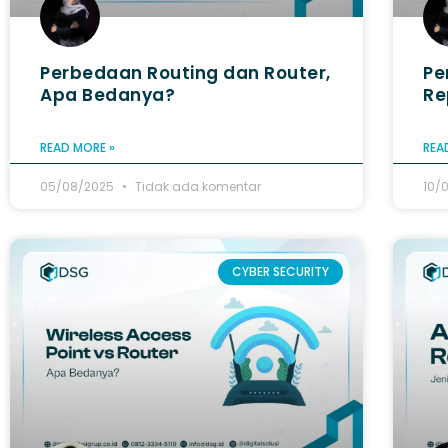
Perbedaan Routing dan Router,
Pe
Apa Bedanya?
Re
READ MORE »
REA
05/08/2025
Tidak ada komentar
10/
CYBER SECURITY