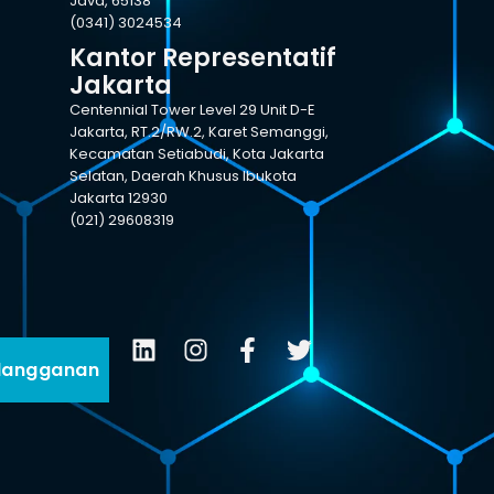
Java, 65138
(0341) 3024534
Kantor Representatif
Jakarta
Centennial Tower Level 29 Unit D-E
Jakarta, RT.2/RW.2, Karet Semanggi,
Kecamatan Setiabudi, Kota Jakarta
Selatan, Daerah Khusus Ibukota
Jakarta 12930
(021) 29608319
langganan