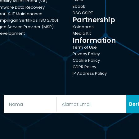
ability Assessment (VA)
Ebook
mware Data Recovery
DSG CSIRT
port & IT Maintenance
Partnership
pingan Sertifikasi ISO 27001
d Service Provider (MSP)
Kolaborasi
evelopment
Media Kit
Information
Term of Use
Privacy Policy
Cookie Policy
GDPR Policy
IP Address Policy
Ber