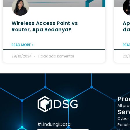
Wireless Access Point vs
Ap
Router, Apa Bedanya?
da
READ MORE »
REA
29/10/2024
Tidak ada komentar
20/
Pro
All pr
Ser
Cyber 
#LindungiData
Penetr