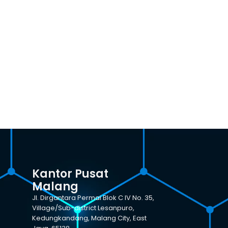
Kantor Pusat
Malang
Jl. Dirgantara Permai Blok C IV No. 35,
Village/Sub-district Lesanpuro,
Kedungkandang, Malang City, East