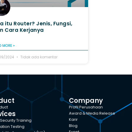
a itu Router? Jenis, Fungsi,
n Cara Kerjanya
D MORE »
09/2024
Tidak ada komentar
duct
Company
oduct
Profil Perusahaan
vices
Award & Media Release
Karir
Security Training
Blog
ation Testing
Event