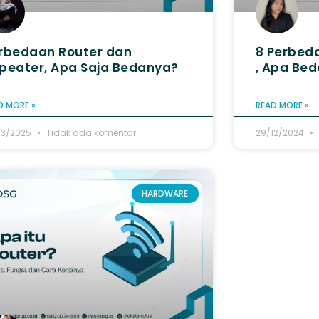
rbedaan Router dan
8 Perbeda
peater​, Apa Saja Bedanya?
, Apa Be
D MORE »
READ MORE »
03/2025
Tidak ada komentar
29/12/2024
HARDWARE