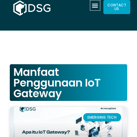
CONTACT
US
Manfaat
Penggunaan IoT
Gateway
EMERGING TECH