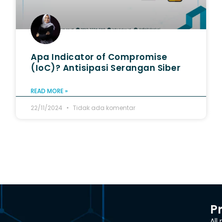
Apa Indicator of Compromise
(IoC)? Antisipasi Serangan Siber
READ MORE »
22/11/2024
Tidak ada komentar
P
All