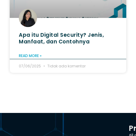
Apa itu Digital Security? Jenis,
Manfaat, dan Contohnya
READ MORE »
07/06/2025
Tidak ada komentar
P
All