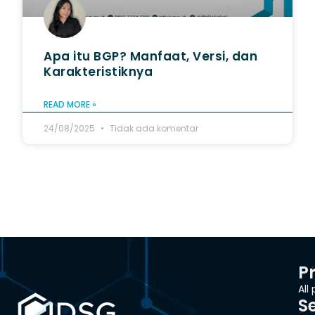
Apa itu BGP? Manfaat, Versi, dan
Karakteristiknya
READ MORE »
24/08/2025
Tidak ada komentar
P
All
S