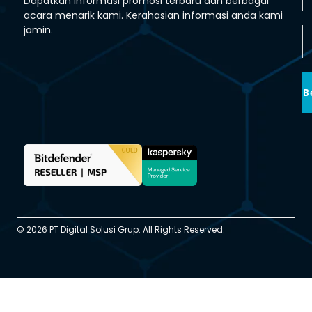
Dapatkan informasi promosi terbaru dan berbagai
acara menarik kami. Kerahasian informasi anda kami
jamin.
B
© 2026 PT Digital Solusi Grup. All Rights Reserved.