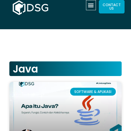
CONTACT
US
Java
SOFTWARE & APLIKASI