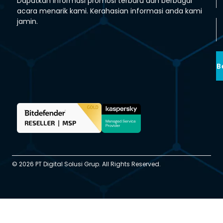
Dapatkan informasi promosi terbaru dan berbagai
acara menarik kami. Kerahasian informasi anda kami
jamin.
B
© 2026 PT Digital Solusi Grup. All Rights Reserved.