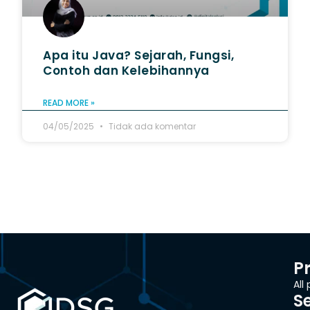
Apa itu Java? Sejarah, Fungsi,
Contoh dan Kelebihannya
READ MORE »
04/05/2025
Tidak ada komentar
P
All
S