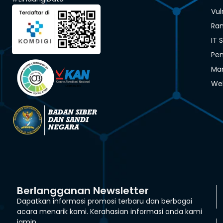
Vul
Ra
IT 
Pen
Man
We
Berlangganan Newsletter
Dapatkan informasi promosi terbaru dan berbagai
acara menarik kami. Kerahasian informasi anda kami
jamin.