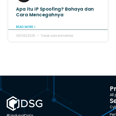
Apa itu IP Spoofing? Bahaya dan
Cara Mencegahnya
READ MORE »
09/05/2025
Tidak ada komentar
P
All
S
Cyb
Pen
#LindungiData