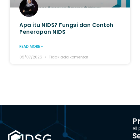
Apa itu NIDS? Fungsi dan Contoh
Penerapan NIDS
READ MORE »
05/07/2025
Tidak ada komentar
P
All
S