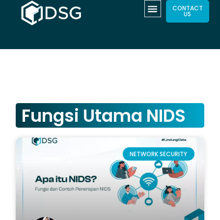
CONTACT
US
Fungsi Utama NIDS
NETWORK SECURITY