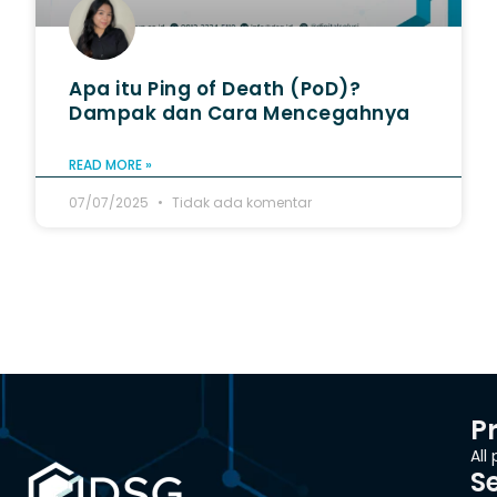
Apa itu Ping of Death (PoD)?
Dampak dan Cara Mencegahnya
READ MORE »
07/07/2025
Tidak ada komentar
P
All
S