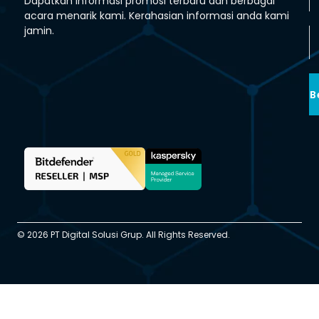
Dapatkan informasi promosi terbaru dan berbagai
acara menarik kami. Kerahasian informasi anda kami
jamin.
B
© 2026 PT Digital Solusi Grup. All Rights Reserved.