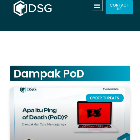
CONTACT
US
Dampak PoD
CYBER THREATS