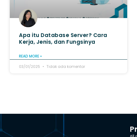
Apa itu Database Server? Cara
Kerja, Jenis, dan Fungsinya
READ MORE »
03/01/2025
Tidak ada komentar
P
All